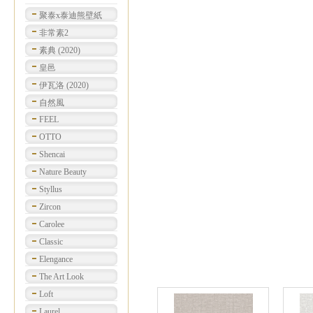
聚泰x泰迪熊壁紙
非常素2
素典 (2020)
皇邑
伊瓦洛 (2020)
自然風
FEEL
OTTO
Shencai
Nature Beauty
Styllus
Zircon
Carolee
Classic
Elengance
The Art Look
Loft
Laurel