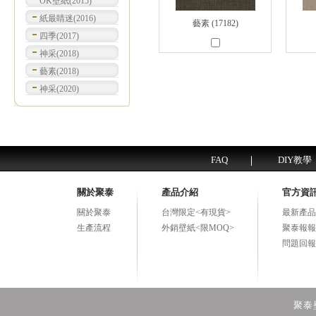
OK壁紙(2015)
紙最睛迷(2016)
藝素 (17182)
四季(2017)
神采(2018)
藝素(2018)
神采(2020)
FAQ
DIY教學
關於聚泰
產品介紹
官方資
關於聚泰
台灣限定<有現貨>
最新產品
生產流程
外銷壁紙<限MOQ>
聚泰報報
問題回報
聚泰