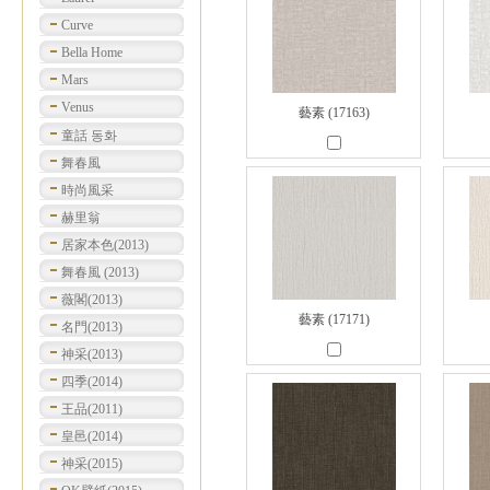
Curve
Bella Home
Mars
Venus
藝素 (17163)
童話 동화
舞春風
時尚風采
赫里翁
居家本色(2013)
舞春風 (2013)
薇閣(2013)
藝素 (17171)
名門(2013)
神采(2013)
四季(2014)
王品(2011)
皇邑(2014)
神采(2015)