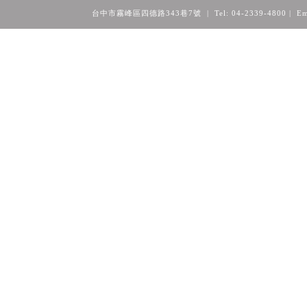
台中市霧峰區四德路343巷7號 | Tel: 04-2339-4800
| Em