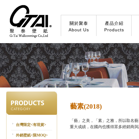
關於聚泰
產品介紹
About Us
Products
藝素(2018)
「藝」之美，「素」之雅，所以取名藝
台灣限定<有現貨>
重大成績，在國內也獲得眾多經銷商與
外銷壁紙<限MOQ>