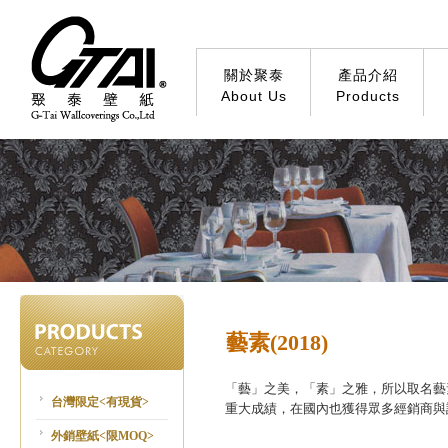
關於聚泰
產品介紹
About Us
Products
藝素(2018)
「藝」之美，「素」之雅，所以取名藝
台灣限定<有現貨>
重大成績，在國內也獲得眾多經銷商與
外銷壁紙<限MOQ>