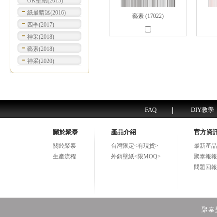
OK壁紙(2015)
紙最睛迷(2016)
藝素 (17022)
四季(2017)
神采(2018)
藝素(2018)
神采(2020)
FAQ
DIY教學
關於聚泰
產品介紹
官方資
關於聚泰
台灣限定<有現貨>
最新產品
生產流程
外銷壁紙<限MOQ>
聚泰報報
問題回報
聚泰