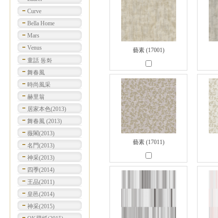
Curve
Bella Home
Mars
Venus
藝素 (17001)
童話 동화
舞春風
時尚風采
赫里翁
居家本色(2013)
舞春風 (2013)
薇閣(2013)
藝素 (17011)
名門(2013)
神采(2013)
四季(2014)
王品(2011)
皇邑(2014)
神采(2015)