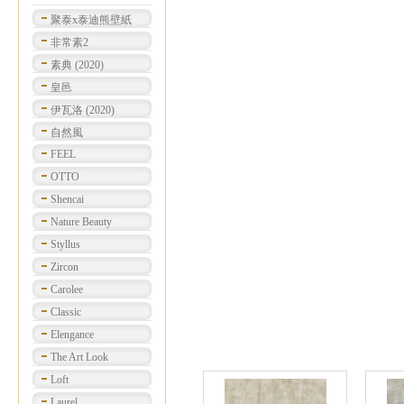
聚泰x泰迪熊壁紙
非常素2
素典 (2020)
皇邑
伊瓦洛 (2020)
自然風
FEEL
OTTO
Shencai
Nature Beauty
Styllus
Zircon
Carolee
Classic
Elengance
The Art Look
Loft
Laurel