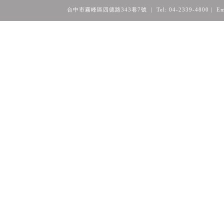
台中市霧峰區四德路343巷7號 | Tel: 04-2339-4800
| Em