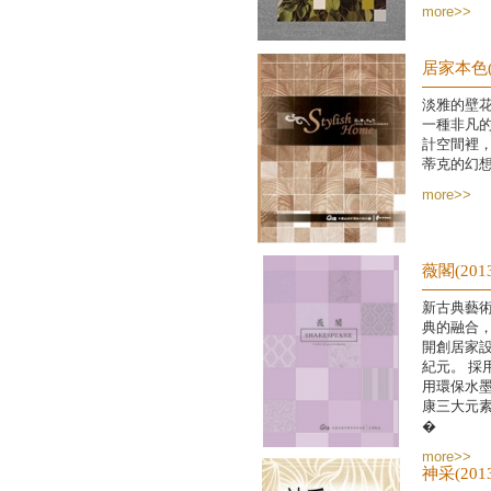
more>>
居家本色(2
淡雅的壁
一種非凡
計空間裡
蒂克的幻
more>>
薇閣(2013
新古典藝
典的融合
開創居家
紀元。 採
用環保水
康三大元素
�
more>>
神采(2013