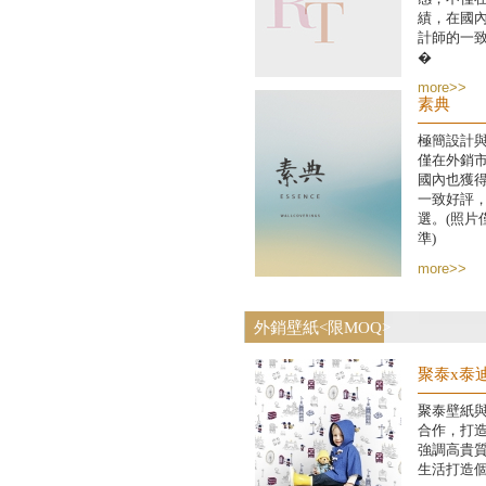
績，在國
計師的一
�
more>>
素典
極簡設計
僅在外銷
國內也獲
一致好評
選。(照片
準)
more>>
外銷壁紙<限MOQ>
聚泰x泰
聚泰壁紙與精典
合作，打
強調高貴
生活打造