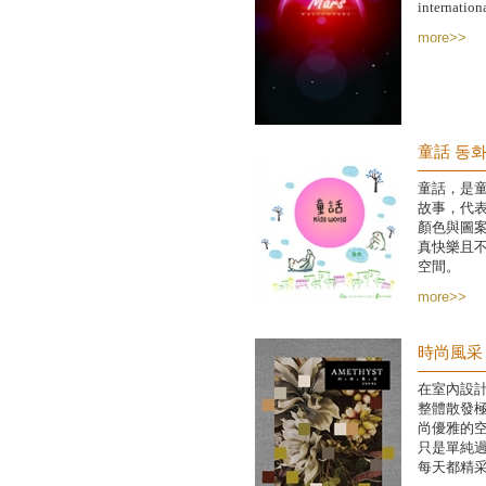
internation
more>>
童話 동
童話，是
故事，代表
顏色與圖
真快樂且
空間。
more>>
時尚風采
在室內設
整體散發
尚優雅的
只是單純
每天都精