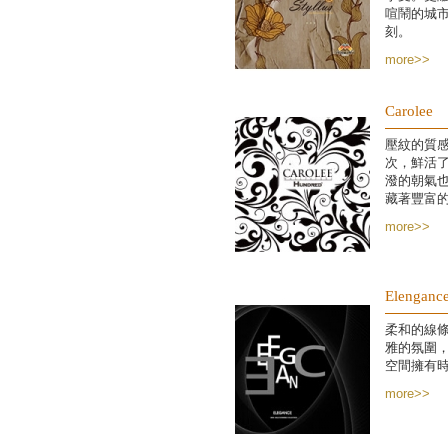
喧鬧的城
刻。
more>>
Carolee
壓紋的質
次，鮮活
潑的朝氣
藏著豐富
more>>
Elenganc
柔和的線
雅的氛圍
空間擁有
more>>