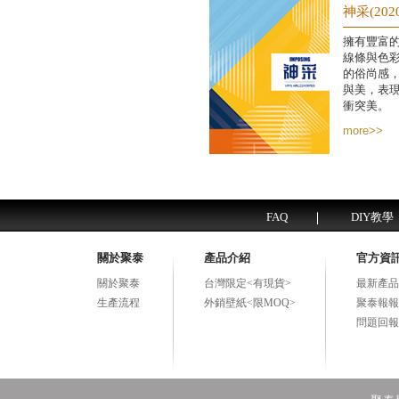
神采(2020
擁有豐富
線條與色
的俗尚感
與美，表
衝突美。
more>>
FAQ
DIY教學
關於聚泰
產品介紹
官方資
關於聚泰
台灣限定<有現貨>
最新產品
生產流程
外銷壁紙<限MOQ>
聚泰報報
問題回報