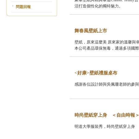
活打造個性化的獨特魅力。
問題回報
舞春風壁紙上市
壁紙，原來這麼美 原來家的溫馨與
本公司產品環保無毒，通過多項國際
所準不燃第2027號，內政部防焰標
<好康>壁紙禮服桌布
感謝各位設計師與吳佩珊老師的參與
時尚壁紙穿上身 ＜自由時報
明道大學服裝秀，時尚壁紙穿上身 ＜自由時報＞ htt