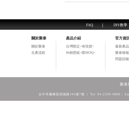
FAQ
DIY教學
關於聚泰
產品介紹
官方資
關於聚泰
台灣限定<有現貨>
最新產品
生產流程
外銷壁紙<限MOQ>
聚泰報報
問題回報
聚泰
台中市霧峰區四德路343巷7號 | Tel: 04-2339-4800
| Em