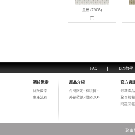
皇邑 (72035)
FAQ
DIY教學
關於聚泰
產品介紹
官方資
關於聚泰
台灣限定<有現貨>
最新產品
生產流程
外銷壁紙<限MOQ>
聚泰報報
問題回報
聚泰