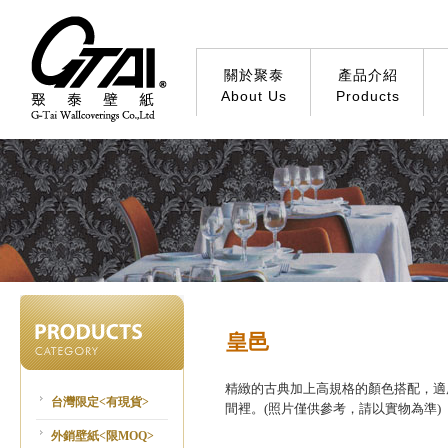
關於聚泰
產品介紹
About Us
Products
皇邑
精緻的古典加上高規格的顏色搭配，適
台灣限定<有現貨>
間裡。(照片僅供參考，請以實物為準)
外銷壁紙<限MOQ>