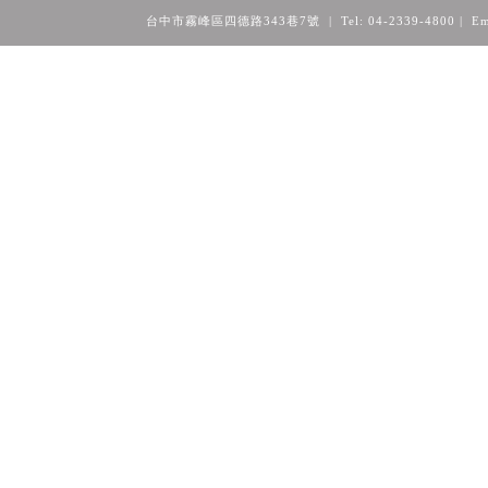
台中市霧峰區四德路343巷7號 | Tel: 04-2339-4800
| Em