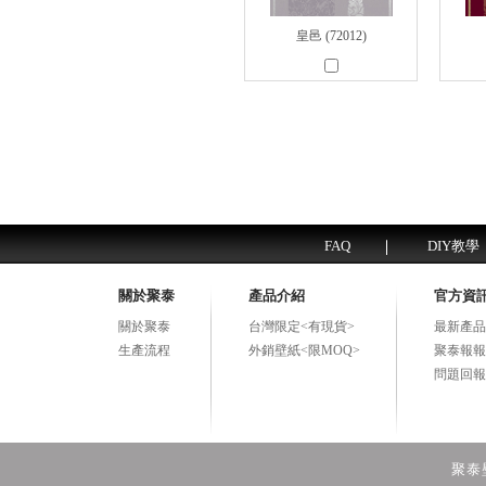
皇邑 (72012)
FAQ
DIY教學
關於聚泰
產品介紹
官方資
關於聚泰
台灣限定<有現貨>
最新產品
生產流程
外銷壁紙<限MOQ>
聚泰報報
問題回報
聚泰