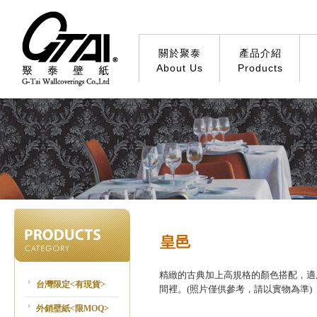
關於聚泰
產品介紹
About Us
Products
皇邑
精緻的古典加上高規格的顏色搭配，適
台灣限定<有現貨>
間裡。(照片僅供參考，請以實物為準)
外銷壁紙<限MOQ>