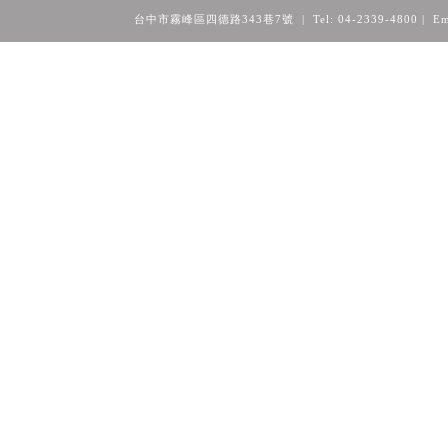
台中市霧峰區四德路343巷7號 | Tel: 04-2339-4800
| Em