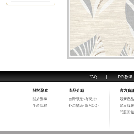
FAQ
DIY教學
關於聚泰
產品介紹
官方資
關於聚泰
台灣限定<有現貨>
最新產品
生產流程
外銷壁紙<限MOQ>
聚泰報報
問題回報