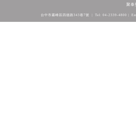
聚泰
台中市霧峰區四德路343巷7號 | Tel: 04-2339-4800
| Em