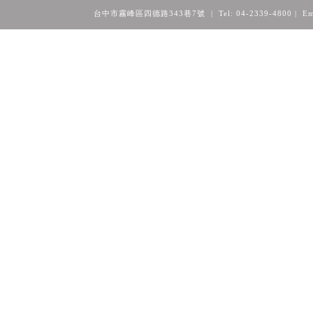
台中市霧峰區四德路343巷7號 | Tel: 04-2339-4800
| Em