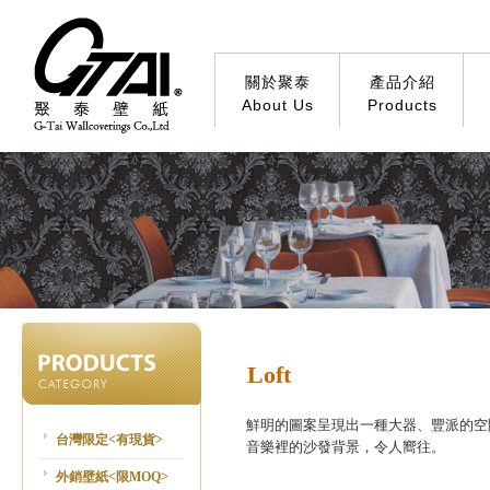
關於聚泰
產品介紹
About Us
Products
Loft
鮮明的圖案呈現出一種大器、豐派的空
台灣限定<有現貨>
音樂裡的沙發背景，令人嚮往。
外銷壁紙<限MOQ>