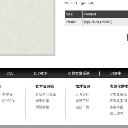
WEIGHT: (per roll)
SKU
Product
29302
素典 2024 (29302)
FAQ
DIY教學
簡易丈量系統
詢價車
紹
官方資訊區
徵才資訊
客製化需
<有現貨>
最新產品資訊
人力銀行
客製化壁紙
<限MOQ>
聚泰報報
履歷下載
客製化案例
問題回報
職缺一覽
客製專案
線上諮詢