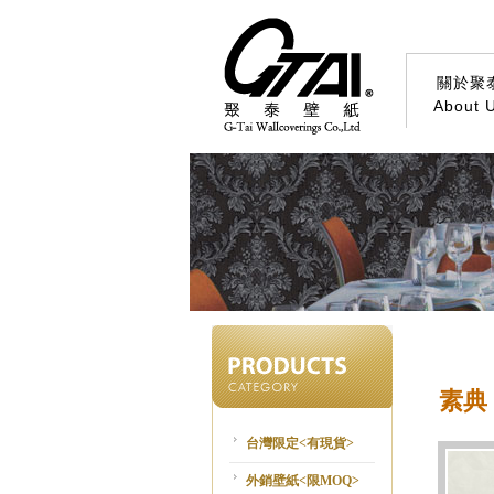
關於聚
About 
素典 2
台灣限定<有現貨>
外銷壁紙<限MOQ>