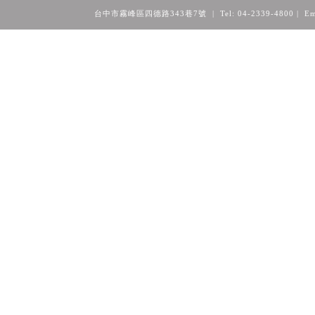
台中市霧峰區四德路343巷7號 | Tel: 04-2339-4800
| Em