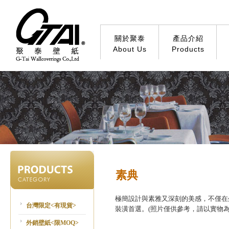
關於聚泰
產品介紹
About Us
Products
素典
極簡設計與素雅又深刻的美感，不僅在
台灣限定<有現貨>
裝潢首選。(照片僅供參考，請以實物為
外銷壁紙<限MOQ>