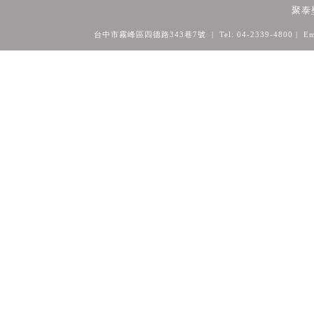
聚泰
台中市霧峰區四德路343巷7號 | Tel: 04-2339-4800
| Em