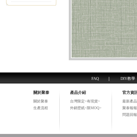
FAQ
DIY教學
關於聚泰
產品介紹
官方資
關於聚泰
台灣限定<有現貨>
最新產品
生產流程
外銷壁紙<限MOQ>
聚泰報報
問題回報