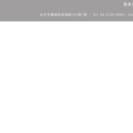
聚泰
台中市霧峰區四德路343巷7號 | Tel: 04-2339-4800
| Em