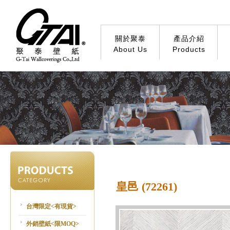
關於聚泰
產品介紹
About Us
Products
皇邑 (72261)
台灣限定<有現貨>
外銷壁紙<限MOQ>