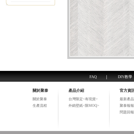
FAQ
DIY教學
關於聚泰
產品介紹
官方資
關於聚泰
台灣限定<有現貨>
最新產品
生產流程
外銷壁紙<限MOQ>
聚泰報報
問題回報