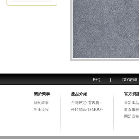
FAQ
DIY教學
關於聚泰
產品介紹
官方資
關於聚泰
台灣限定<有現貨>
最新產品
生產流程
外銷壁紙<限MOQ>
聚泰報報
問題回報