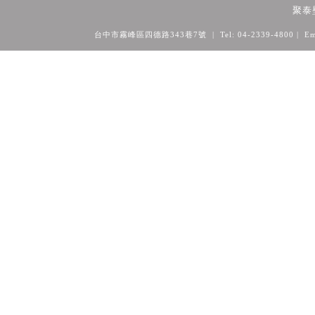
聚泰
台中市霧峰區四德路343巷7號 | Tel: 04-2339-4800
| Em