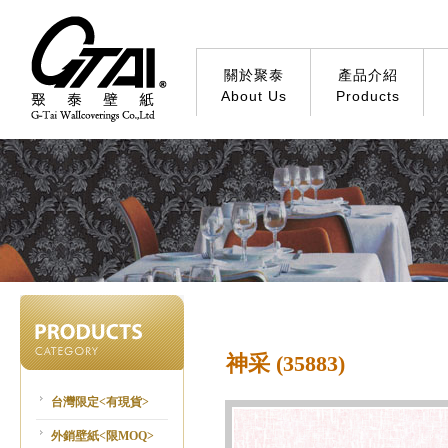
關於聚泰
產品介紹
About Us
Products
神采 (35883)
台灣限定<有現貨>
外銷壁紙<限MOQ>