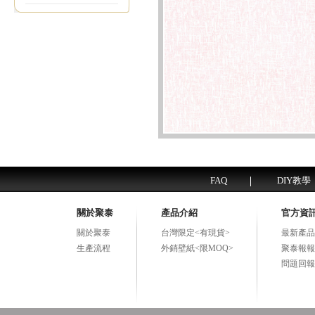
FAQ
DIY教學
關於聚泰
產品介紹
官方資
關於聚泰
台灣限定<有現貨>
最新產品
生產流程
外銷壁紙<限MOQ>
聚泰報報
問題回報