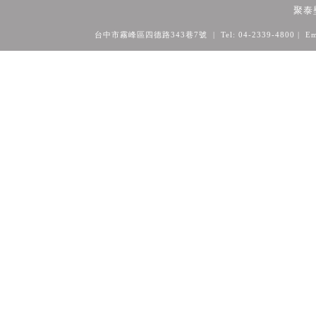
聚泰
台中市霧峰區四德路343巷7號 | Tel: 04-2339-4800
| Em