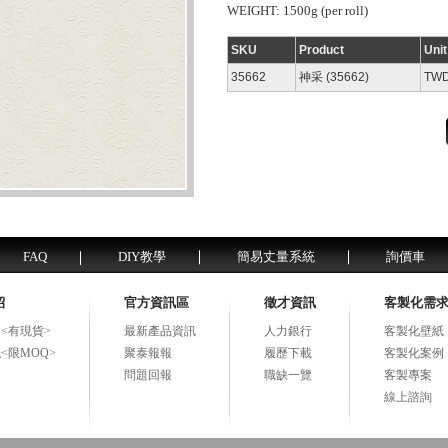
WEIGHT: 1500g (per roll)
SKU
Product
Uni
35662
神采 (35662)
TWD
FAQ
DIY教學
簡易丈量系統
詢價車
紹
官方資訊區
徵才資訊
客製化需
<有現貨>
最新產品資訊
人力銀行
客製化壁紙
<限MOQ>
聚泰報報
履歷下載
客製化案例
問題回報
職缺一覽
客製專案
線上諮詢