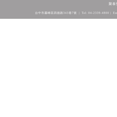
聚泰
台中市霧峰區四德路343巷7號 | Tel: 04-2339-4800
| Em