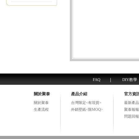
FAQ
DIY教學
關於聚泰
產品介紹
官方資
關於聚泰
台灣限定<有現貨>
最新產品
生產流程
外銷壁紙<限MOQ>
聚泰報報
問題回報