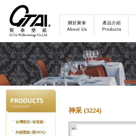
關於聚泰
產品介紹
About Us
Products
神采 (3224)
台灣限定<有現貨>
外銷壁紙<限MOQ>