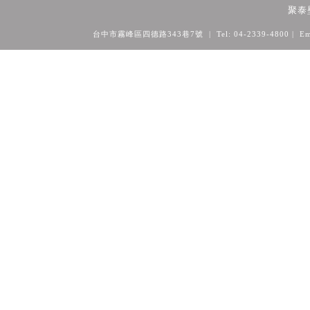
聚泰
台中市霧峰區四德路343巷7號 | Tel: 04-2339-4800
| Em