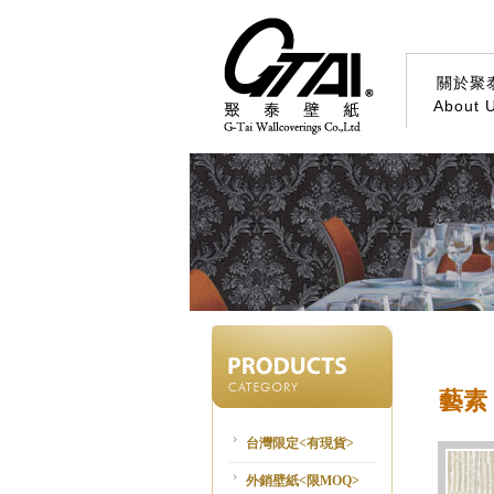
關於聚
About 
藝素 (
台灣限定<有現貨>
外銷壁紙<限MOQ>