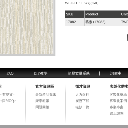
WEIGHT: 1.6kg (roll)
SKU
Product
Uni
17082
藝素 (17082)
TWD
FAQ
DIY教學
簡易丈量系統
詢價車
紹
官方資訊區
徵才資訊
客製化需
<有現貨>
最新產品資訊
人力銀行
客製化壁紙
<限MOQ>
聚泰報報
履歷下載
客製化案例
問題回報
職缺一覽
客製專案
線上諮詢