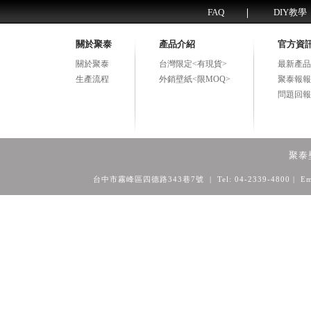
FAQ
DIY教學
關於聚泰
產品介紹
官方資
關於聚泰
台灣限定<有現貨>
最新產品
生產流程
外銷壁紙<限MOQ>
聚泰報報
問題回報
聚泰
台中市霧峰區四德路343巷7號 | Tel: 04-2339-4800
| Em