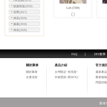
OK壁紙(2015)
紙最睛迷(2016)
Loft (5509)
四季(2017)
神采(2018)
藝素(2018)
神采(2020)
FAQ
DIY教學
關於聚泰
產品介紹
官方資
關於聚泰
台灣限定<有現貨>
最新產品
生產流程
外銷壁紙<限MOQ>
聚泰報報
問題回報
聚泰