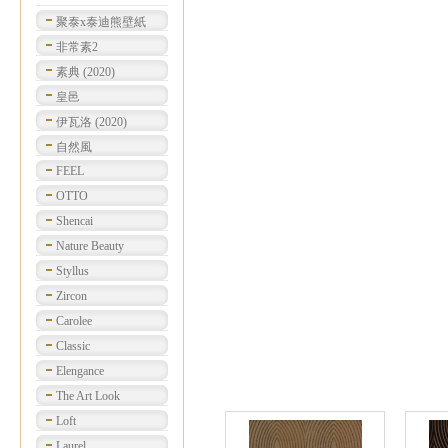
聚泰x泰迪熊壁紙
非常素2
素典 (2020)
皇邑
伊瓦洛 (2020)
自然風
FEEL
OTTO
Shencai
Nature Beauty
Styllus
Zircon
Carolee
Classic
Elengance
The Art Look
Loft
Laurel