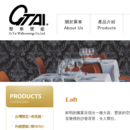
關於聚泰
產品介紹
About Us
Products
Loft
鮮明的圖案呈現出一種大器、豐派的空
台灣限定<有現貨>
音樂裡的沙發背景，令人嚮往。
外銷壁紙<限MOQ>