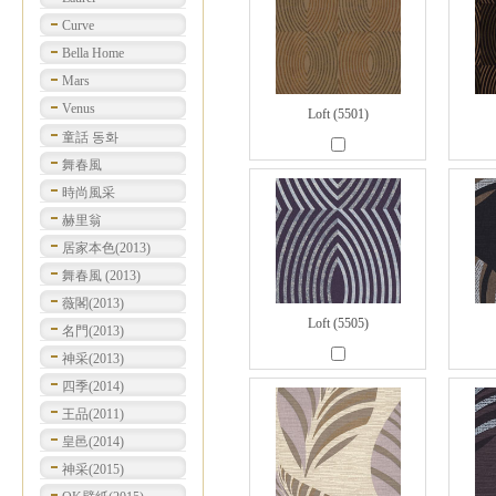
Curve
Bella Home
Mars
Venus
Loft (5501)
童話 동화
舞春風
時尚風采
赫里翁
居家本色(2013)
舞春風 (2013)
薇閣(2013)
Loft (5505)
名門(2013)
神采(2013)
四季(2014)
王品(2011)
皇邑(2014)
神采(2015)