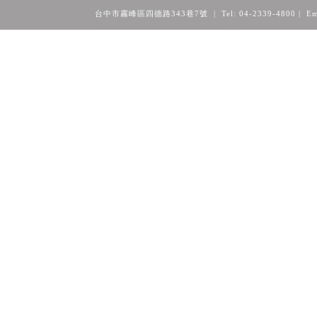
台中市霧峰區四德路343巷7號 | Tel: 04-2339-4800
| Em