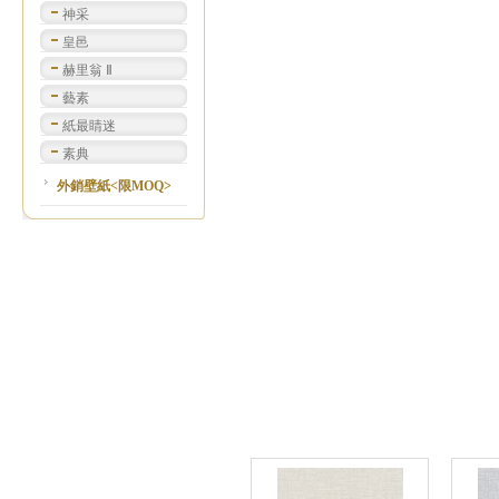
神采
皇邑
赫里翁 Ⅱ
藝素
紙最睛迷
素典
外銷壁紙<限MOQ>