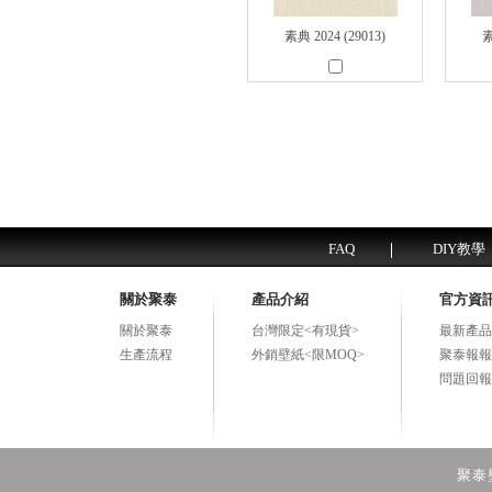
素典 2024 (29013)
素
FAQ
DIY教學
關於聚泰
產品介紹
官方資
關於聚泰
台灣限定<有現貨>
最新產品
生產流程
外銷壁紙<限MOQ>
聚泰報報
問題回報
聚泰