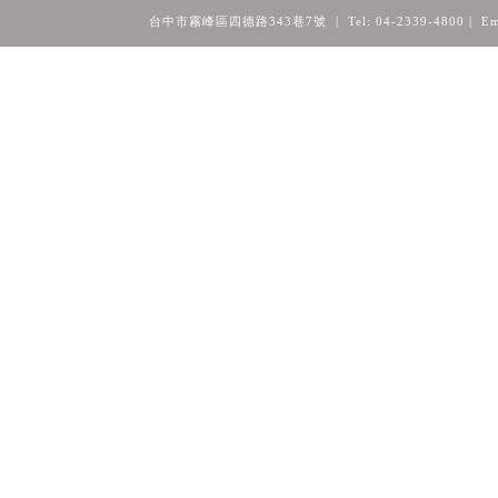
台中市霧峰區四德路343巷7號 | Tel: 04-2339-4800
| Em