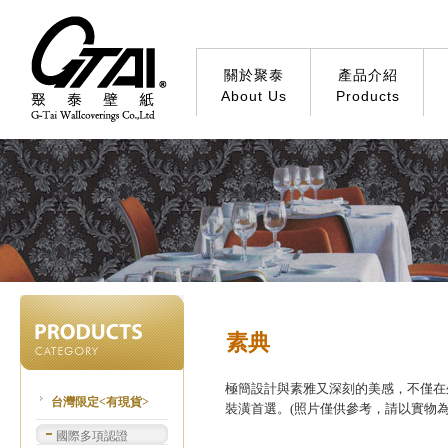
關於聚泰
產品介紹
About Us
Products
素典
極簡設計與素雅又深刻的美感，不僅在
台灣限定<有現貨>
裝潢首選。(照片僅供參考，請以實物為
國際多項認證